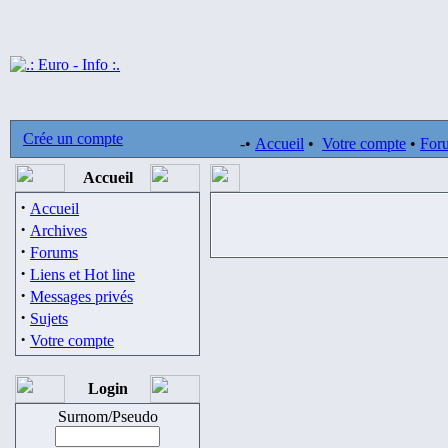
Crée un compte
-•
Accueil
•
Votre compte
•
For
Accueil
·
Accueil
·
Archives
·
Forums
·
Liens et Hot line
·
Messages privés
·
Sujets
·
Votre compte
Login
Surnom/Pseudo