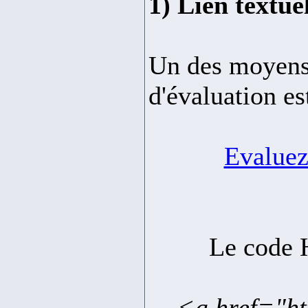
1) Lien textue
Un des moyens 
d'évaluation est
Evaluez 
Le code H
<a href="ht