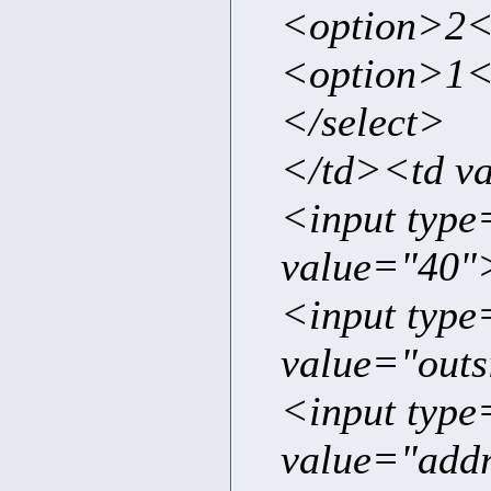
<option>2<
<option>1<
</select>
</td><td v
<input type
value="40"
<input type
value="outs
<input typ
value="add