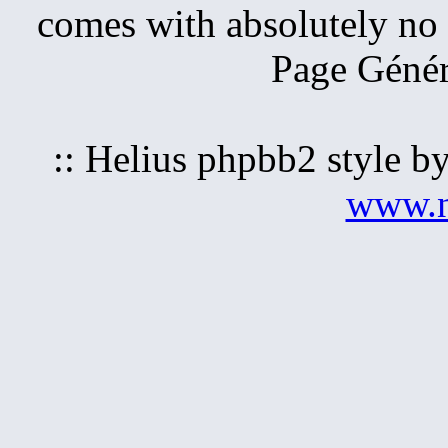
comes with absolutely no w
Page Génér
:: Helius phpbb2 style b
www.