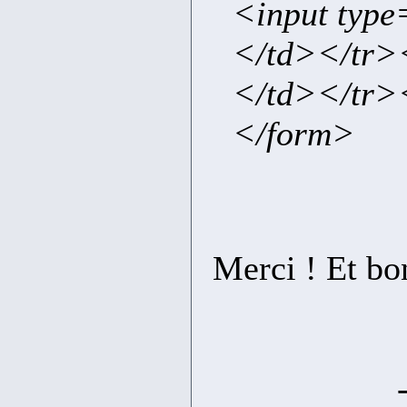
<input type
</td></tr>
</td></tr>
</form>
Merci ! Et bo