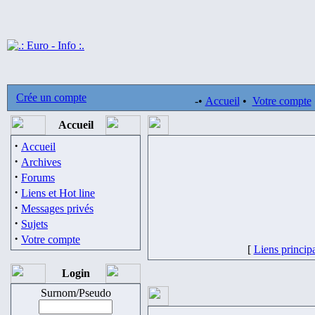
Crée un compte
-•
Accueil
•
Votre compte
Accueil
·
Accueil
·
Archives
·
Forums
·
Liens et Hot line
·
Messages privés
·
Sujets
·
Votre compte
[
Liens princip
Login
Surnom/Pseudo