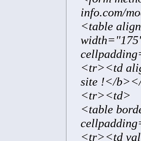
info.com/m
<table alig
width="175"
cellpaddin
<tr><td al
site !</b>
<tr><td>
<table bord
cellpadding
<tr><td va