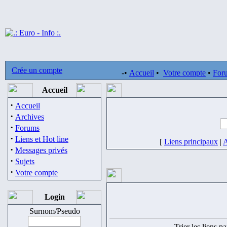
Crée un compte
-•
Accueil
•
Votre compte
•
For
Accueil
·
Accueil
·
Archives
·
Forums
·
Liens et Hot line
[
Liens principaux
|
A
·
Messages privés
·
Sujets
·
Votre compte
Login
Surnom/Pseudo
Trier les liens pa