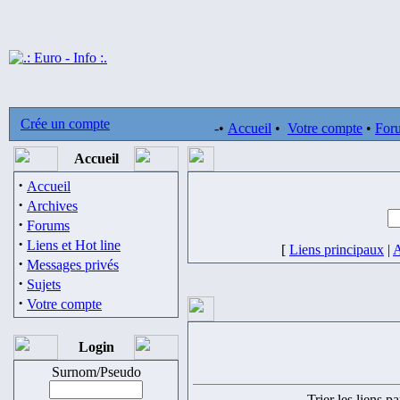
Crée un compte
-•
Accueil
•
Votre compte
•
For
Accueil
·
Accueil
·
Archives
·
Forums
·
Liens et Hot line
[
Liens principaux
|
A
·
Messages privés
·
Sujets
·
Votre compte
Login
Surnom/Pseudo
Trier les liens pa