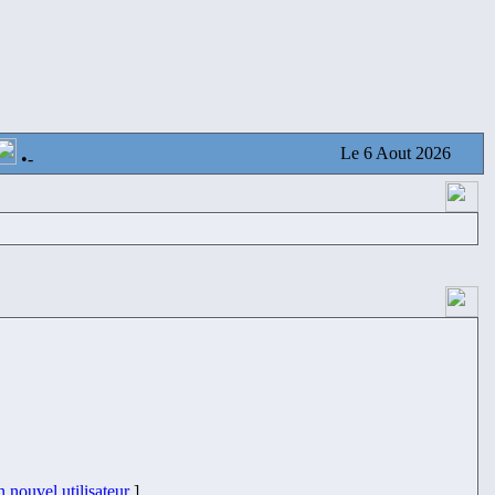
Le 6 Aout 2026
•
-
 nouvel utilisateur
]