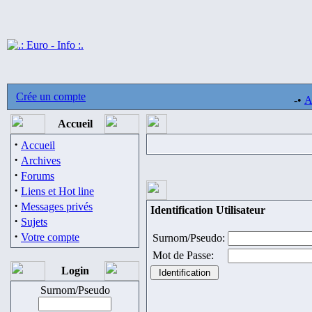
Crée un compte
-•
A
Accueil
·
Accueil
·
Archives
·
Forums
·
Liens et Hot line
·
Messages privés
Identification Utilisateur
·
Sujets
·
Votre compte
Surnom/Pseudo:
Mot de Passe:
Login
Surnom/Pseudo