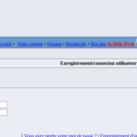
ccueil
•
Votre compte
•
Forums
•
Recherche
•
Hot line
& Help Desk
Enregistrement/connexion utilisateur
[
Vous avez perdu votre mot de passe ?
|
Enregistrement d'un