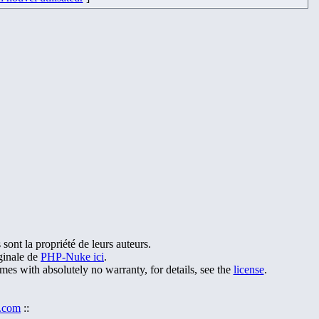
sont la propriété de leurs auteurs.
iginale de
PHP-Nuke ici
.
s with absolutely no warranty, for details, see the
license
.
.com
::