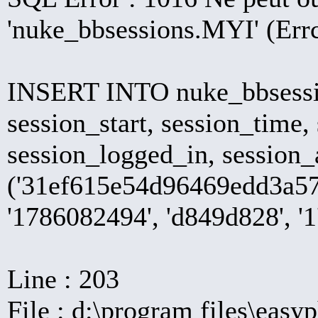
'nuke_bbsessions.MYI' (Err
INSERT INTO nuke_bbsession
session_start, session_time,
session_logged_in, sessio
('31ef615e54d96469edd3a571
'1786082494', 'd849d828', '1', 
Line : 203
File : d:\program files\easy