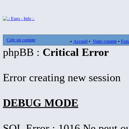
Crée un compte
-•
Accueil
•
Votre compte
•
For
phpBB :
Critical Error
Error creating new session
DEBUG MODE
SQL Error : 1016 Ne peut ouv